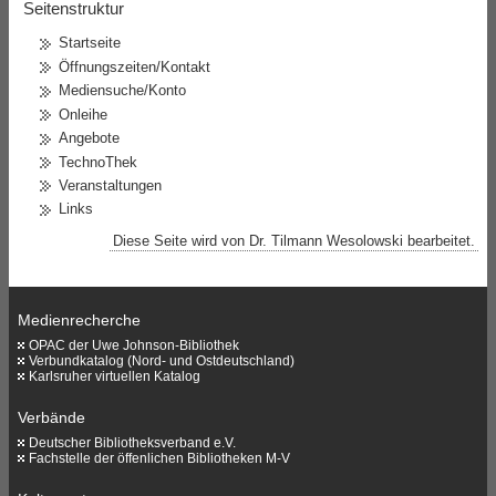
Seitenstruktur
Startseite
Öffnungszeiten/Kontakt
Mediensuche/Konto
Onleihe
Angebote
TechnoThek
Veranstaltungen
Links
Diese Seite wird von Dr. Tilmann Wesolowski bearbeitet.
Medienrecherche
OPAC der Uwe Johnson-Bibliothek
Verbundkatalog (Nord- und Ostdeutschland)
Karlsruher virtuellen Katalog
Verbände
Deutscher Bibliotheksverband e.V.
Fachstelle der öffenlichen Bibliotheken M-V