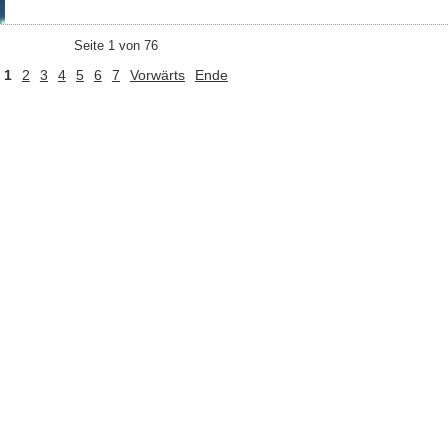
Seite 1 von 76
1
2
3
4
5
6
7
Vorwärts
Ende