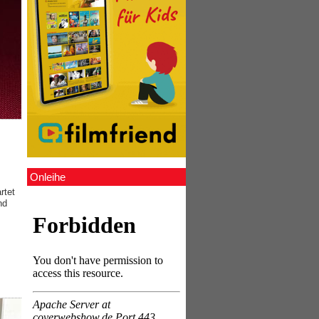
Onleihe
rtet
nd