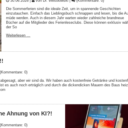
30.06.2026
|
von Dr. Wesolowski
|
(Kommentare: 0)
Die Sommerferien sind die ideale Zeit, um in spannende Geschichten
einzutauchen. Einfach das Lieblingsbuch schnappen und lesen, bis die A
müde werden. Auch in diesem Jahr warten wieder zahlreiche brandneue
Bücher auf die Mitglieder des Ferienleseclubs. Diese können exklusiv wä
der So
Weiterlesen …
!!
(Kommentare: 0)
 abgesagt, aber wir sind da. Wir haben auch kostenfreie Getränke und kostenf
 ist es auch noch erträglich und durch die dickendicken Mauern des Baus heiz
 kom
ine Ahnung von KI?!
(Kommentare: 0)