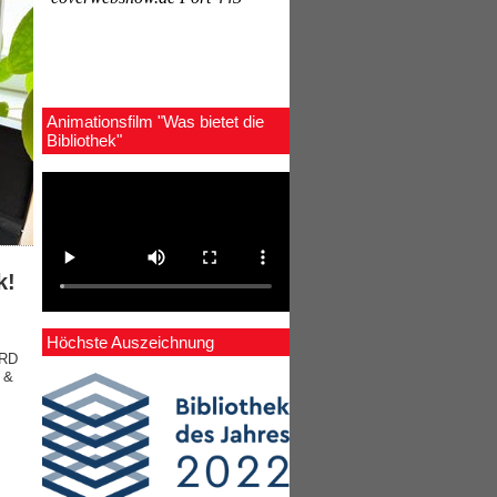
Animationsfilm "Was bietet die
Bibliothek"
k!
Höchste Auszeichnung
ØRD
g &