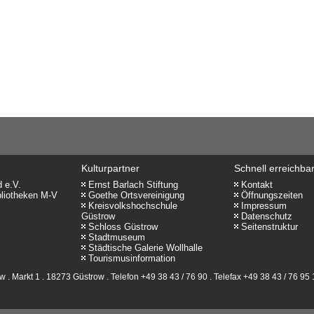
Kulturpartner
Schnell erreichba
 e.V.
Ernst Barlach Stiftung
Kontakt
bliotheken M-V
Goethe Ortsvereinigung
Öffnungszeiten
Kreisvolkshochschule
Impressum
Güstrow
Datenschutz
Schloss Güstrow
Seitenstruktur
Stadtmuseum
Städtische Galerie Wollhalle
Tourismusinformation
 . Markt 1 . 18273 Güstrow . Telefon +49 38 43 / 76 90 . Telefax +49 38 43 / 76 95 