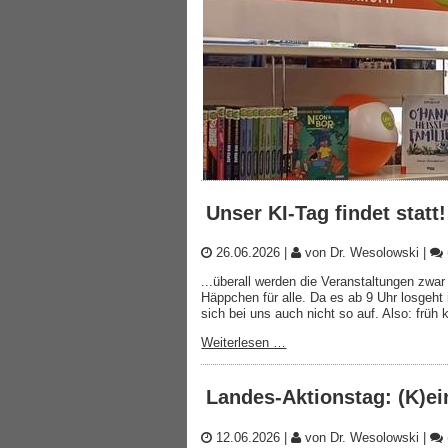
Unser KI-Tag findet statt!
26.06.2026
|
von Dr. Wesolowski
|
...überall werden die Veranstaltungen zwar
Häppchen für alle. Da es ab 9 Uhr losgeht
sich bei uns auch nicht so auf. Also: früh
Weiterlesen …
Landes-Aktionstag: (K)e
12.06.2026
|
von Dr. Wesolowski
|