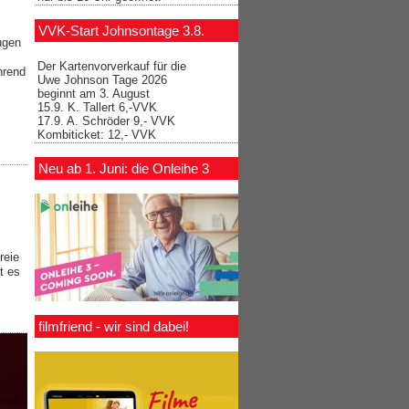
VVK-Start Johnsontage 3.8.
ugen
Der Kartenvorverkauf für die
hrend
Uwe Johnson Tage 2026
beginnt am 3. August
15.9. K. Tallert 6,-VVK
17.9. A. Schröder 9,- VVK
Kombiticket: 12,- VVK
Neu ab 1. Juni: die Onleihe 3
reie
t es
filmfriend - wir sind dabei!