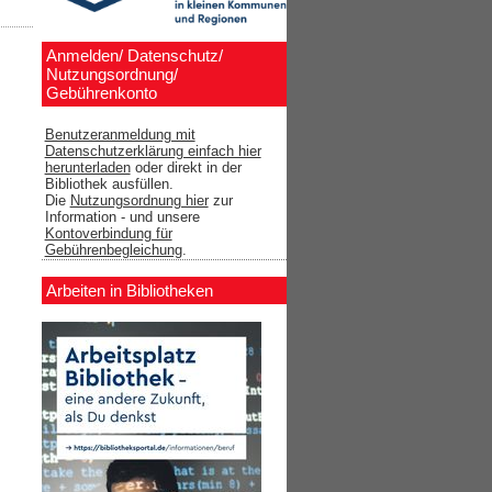
Anmelden/ Datenschutz/
Nutzungsordnung/
Gebührenkonto
Benutzeranmeldung mit
Datenschutzerklärung einfach hier
herunterladen
oder direkt in der
Bibliothek ausfüllen.
Die
Nutzungsordnung hier
zur
Information - und unsere
Kontoverbindung für
Gebührenbegleichung
.
Arbeiten in Bibliotheken