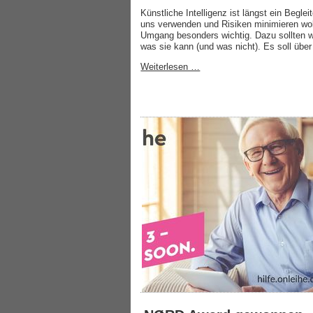
Künstliche Intelligenz ist längst ein Beglei
uns verwenden und Risiken minimieren woll
Umgang besonders wichtig. Dazu sollten wir
was sie kann (und was nicht). Es soll übe
Weiterlesen …