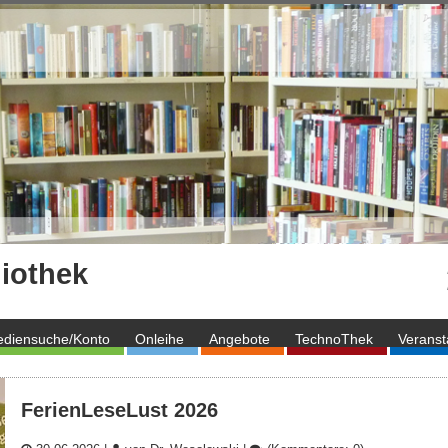
iothek
diensuche/Konto
Onleihe
Angebote
TechnoThek
Veranst
FerienLeseLust 2026