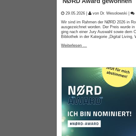
NØRD Award gewonnen
29.05.2026
|
von Dr. Wesolowski
|
Wir sind im Rahmen der NØRD 2026 in R
ausgezeichnet worden. Der Preis wurde in
ging nach einer Jury Auswahl sowie dem O
Bibliothek in der Kategorie „Digital Livin
Weiterlesen …