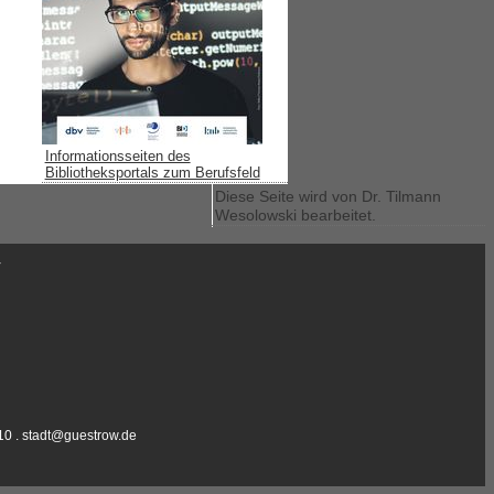
Informationsseiten des
Bibliotheksportals zum Berufsfeld
Diese Seite wird von Dr. Tilmann
Wesolowski bearbeitet.
r
10 .
stadt@guestrow.de