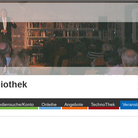
iothek
diensuche/Konto
Onleihe
Angebote
TechnoThek
Veranst