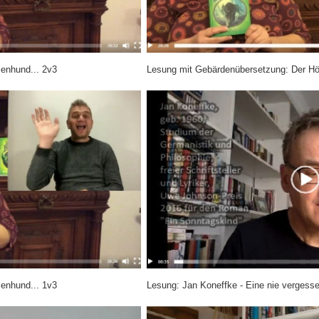
enhund... 2v3
Lesung mit Gebärdenübersetzung: Der Höl
enhund... 1v3
Lesung: Jan Koneffke - Eine nie vergess