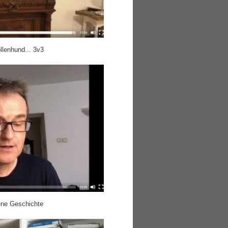
lenhund... 3v3
ene Geschichte