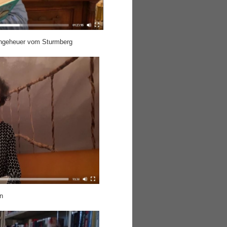
ngeheuer vom Sturmberg
en