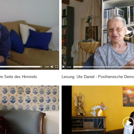
ere Seite des Himmels
Lesung: Ute Daniel - Postheroische Demo