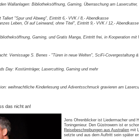
 den Wallanlagen: Bibliotheksöffnung, Gaming, Überraschung am Lasercutter, Ei
t Tallert "Spur und Abweg", Eintritt 6,- VVK / 8,- Abendkasse
nzes Leben, Öl auf Leinwand, ohne Titel", Eintritt 9,- VVK / 12,- Abendkasse
liotheksöffnung, Gaming, und Gratis Manga, Eintritt frei, in Kooperation mit
cht: Vernissage S. Benes - "Türen in neue Welten", SciFi-Covergestaltung & 1
ads Day: Kostümträger, Lasercutting, Gaming und mehr
ion: weihnachtliche Kinderlesung und Adventsschmuck gravieren am Lasercutter
ss das nicht an!
Jens Ohrenblicker ist Liedermacher und 
Toningenieur. Den Güstrowern ist er schon
Reisebeschreibungen aus Australien
mit 
setzte und aus dem Auftritt sein später 