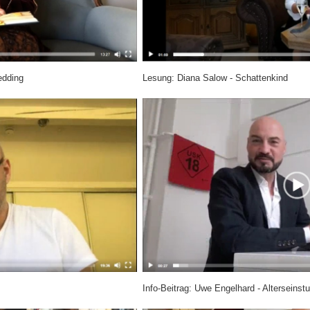
edding
Lesung: Diana Salow - Schattenkind
Info-Beitrag: Uwe Engelhard - Alterseinst