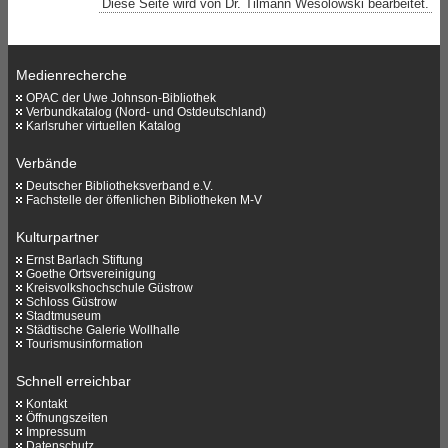
Diese Seite wird von Dr. Tilmann Wesolowski bearbeitet.
Medienrecherche
OPAC der Uwe Johnson-Bibliothek
Verbundkatalog (Nord- und Ostdeutschland)
Karlsruher virtuellen Katalog
Verbände
Deutscher Bibliotheksverband e.V.
Fachstelle der öffenlichen Bibliotheken M-V
Kulturpartner
Ernst Barlach Stiftung
Goethe Ortsvereinigung
Kreisvolkshochschule Güstrow
Schloss Güstrow
Stadtmuseum
Städtische Galerie Wollhalle
Tourismusinformation
Schnell erreichbar
Kontakt
Öffnungszeiten
Impressum
Datenschutz