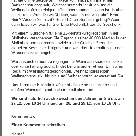
hat die online georderten Pakete vom Nachbarn mit einem
Dankeschön abgeholt, Weihnachtsmarkt ist durch und die
Weihnachtsfeiern einigermaßen übertstanden... dann ist da aber
noch Tante-"Ach, Du weißt doch, was ich mir wünsche"-Erna.
Nein? Wissen Sie nicht? Sonst hätten Sie nicht gefragt? Aber
dann haben wir was für Sie: Eine Medienflatrate als Geschenk.
Mit einem Gutschein für eine 12-Monats-Mitgliedschaft in der
Bibliothek verschenken Sie Zugang zu über 40.000 Medien in der
Bibliothek und nochmals soviele in der Onleihe. Stets die
aktuellen Bestseller, Ratgeber und was das Unterhaltungs- oder
Wissensherz so begehrt.
Wer ansonsten noch Anregungen für Weihnachtsbasteln, -deko
oder -unterhaltung sucht, findet bei uns sicher etwas. Ein volles
Regal mit Weihnachtsgeschichten, Weihnachtsrezepten,
Weihnachtsmusik, bis hin zum Weihnachtsthriller wartet auf Sie.
Das Team der Bibliothek wünscht allen eine besinnliche und
schöne Weihnachtszeit und ein friedliches Fest.
Wir sind natürlich auch zwischen den Jahren für Sie da: am
27.12. von 10-14 Uhr und am 28. und 29.12. von 10-18 Uhr.
Kommentare
Einen Kommentar schreiben
Name
*