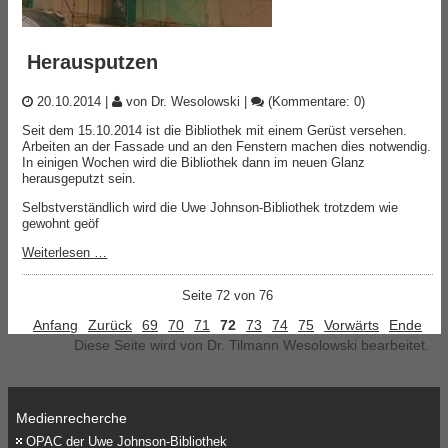
Herausputzen
20.10.2014
|
von Dr. Wesolowski
|
(Kommentare: 0)
Seit dem 15.10.2014 ist die Bibliothek mit einem Gerüst versehen.
Arbeiten an der Fassade und an den Fenstern machen dies notwendig.
In einigen Wochen wird die Bibliothek dann im neuen Glanz
herausgeputzt sein.
Selbstverständlich wird die Uwe Johnson-Bibliothek trotzdem wie
gewohnt geöf
Weiterlesen …
Seite 72 von 76
Anfang
Zurück
69
70
71
72
73
74
75
Vorwärts
Ende
Diese Seite wird von Dr. Tilmann Wesolowski bearbeitet.
Medienrecherche
OPAC der Uwe Johnson-Bibliothek