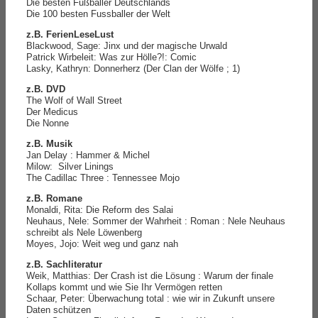
Die besten Fußballer Deutschlands
Die 100 besten Fussballer der Welt
z.B. FerienLeseLust
Blackwood, Sage: Jinx und der magische Urwald
Patrick Wirbeleit: Was zur Hölle?!: Comic
Lasky, Kathryn: Donnerherz (Der Clan der Wölfe ; 1)
z.B. DVD
The Wolf of Wall Street
Der Medicus
Die Nonne
z.B. Musik
Jan Delay : Hammer & Michel
Milow: Silver Linings
The Cadillac Three : Tennessee Mojo
z.B. Romane
Monaldi, Rita: Die Reform des Salai
Neuhaus, Nele: Sommer der Wahrheit : Roman : Nele Neuhaus
schreibt als Nele Löwenberg
Moyes, Jojo: Weit weg und ganz nah
z.B. Sachliteratur
Weik, Matthias: Der Crash ist die Lösung : Warum der finale
Kollaps kommt und wie Sie Ihr Vermögen retten
Schaar, Peter: Überwachung total : wie wir in Zukunft unsere
Daten schützen