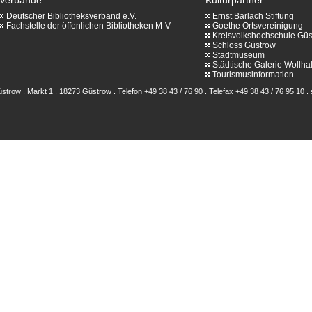
Deutscher Bibliotheksverband e.V.
Ernst Barlach Stiftung
Fachstelle der öffenlichen Bibliotheken M-V
Goethe Ortsvereinigung
Kreisvolkshochschule Gü
Schloss Güstrow
Stadtmuseum
Städtische Galerie Wollhal
Tourismusinformation
strow . Markt 1 . 18273 Güstrow . Telefon +49 38 43 / 76 90 . Telefax +49 38 43 / 76 95 10 .