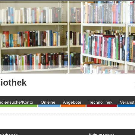
iothek
diensuche/Konto
Onleihe
Angebote
TechnoThek
Veranst
Verbände
Kulturpartner