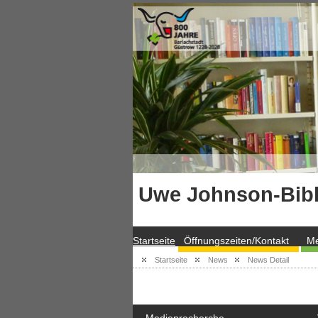
Uwe Johnson-Bibl
Startseite
Öffnungszeiten/Kontakt
Me
Startseite
News
News Detail
Medienrecherche