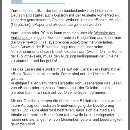
Zum offiziellen Start der ersten bundeslandweiten Onleihe in
Deutschland startet auch Güstrow mit der Ausleihe von eMedien.
Über den gemeinsamen Onleihe-Verbund können eBooks, eAudio
(Hörbücher), ePaper und eVideos ausgeliehen werden.
Vom Laptop oder PC aus kann man sich über die
Website des
Verbundes
einloggen. Von den mobilen Endgeräten aus kann man
die Onleihe-App (im Playstore oder App-Store) herunterladen.
Nach Auswahl der Bibliothek loggt man sich über seine
Nutzernummer und sein Bibliothekspasswort (wie im Online-Konto
der Bibliothek) ein, muss den Nutzungsbedingungen der Onleihe
zustimmen - und los geht's!
Für das Lesen der eBooks muss auf den Geräten ein kompatibler
eBook-Reader installiert sein. Diese sind auf der Onleihe-Seite
gelistet.
In einigen Fällen verhindern Hersteller von Lesegeräten das Lesen
von eBooks oder einzelner Formate aus der Onleihe - auch
hierüber kann man sich auf der Onleihe-Seite informieren.
Mit der Onleihe kommen die öffentlichen Bibliotheken auch weiter
ihrem Auftrag der medialen Grundversorgung der Bevölkerung
nach - und kaum einer wird bestreiten, dass sich die medialen
Inhalte auf mobilen Endgeräten mittlerweile breit durchgesetzt
haben und sie längst Teil von Medienkompetenz und Lesefähigkeit
geworden sind.