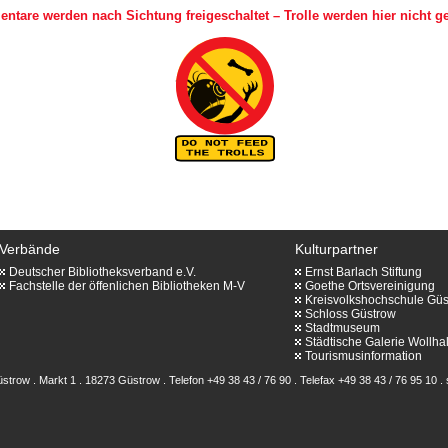
tare werden nach Sichtung freigeschaltet – Trolle werden hier nicht gef
Verbände
Kulturpartner
Deutscher Bibliotheksverband e.V.
Ernst Barlach Stiftung
Fachstelle der öffenlichen Bibliotheken M-V
Goethe Ortsvereinigung
Kreisvolkshochschule Gü
Schloss Güstrow
Stadtmuseum
Städtische Galerie Wollhal
Tourismusinformation
strow . Markt 1 . 18273 Güstrow . Telefon +49 38 43 / 76 90 . Telefax +49 38 43 / 76 95 10 .