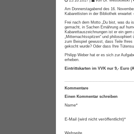
23.10.2017
|
von Dr. Wesolowski
|
Am Donnerstagabend des 16. November w
Kabarettisten in der Bibliothek erwartet
Frei nach dem Motto „Du bist, was du is
gemacht, in Sachen Ernährung auf humor
Kabarettauszeichnungen ist er ein ger
„Mitternachtsspitzen“ und philosophiert 
zum Beispiel gewusst, dass Teile Ihres 
gekocht wurde? Oder dass Ihre Tütensup
Philipp Weber hat er es sich zur Aufga
erheben.
Eintrittskarten im VVK nur 9,- Euro 
Kommentare
Einen Kommentar schreiben
Name
*
E-Mail (wird nicht veröffentlicht)
*
Webseite