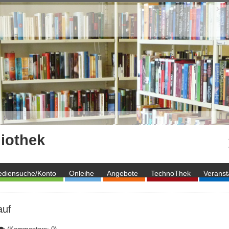
iothek
diensuche/Konto
Onleihe
Angebote
TechnoThek
Veranst
auf