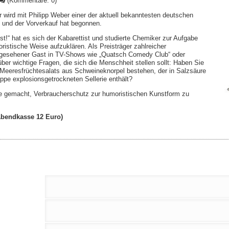
(Kommentare: 0)
ird mit Philipp Weber einer der aktuell bekanntesten deutschen
 - und der Vorverkauf hat begonnen.
st!“ hat es sich der Kabarettist und studierte Chemiker zur Aufgabe
istische Weise aufzuklären. Als Preisträger zahlreicher
n gese­hener Gast in TV-Shows wie „Quatsch Comedy Club“ oder
über wichtige Fragen, die sich die Menschheit stellen sollt: Haben Sie
Meeres­früchtesalats aus Schweineknorpel bestehen, der in Salzsäu­re
pe explosionsge­trockneten Sellerie enthält?
be gemacht, Verbrau­cherschutz zur humoristischen Kunstform zu
(Abendkasse 12 Euro)