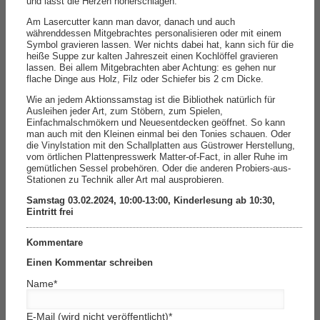
und lässt die Herzen höherschlagen.
Am Lasercutter kann man davor, danach und auch
währenddessen Mitgebrachtes personalisieren oder mit einem
Symbol gravieren lassen. Wer nichts dabei hat, kann sich für die
heiße Suppe zur kalten Jahreszeit einen Kochlöffel gravieren
lassen. Bei allem Mitgebrachten aber Achtung: es gehen nur
flache Dinge aus Holz, Filz oder Schiefer bis 2 cm Dicke.
Wie an jedem Aktionssamstag ist die Bibliothek natürlich für
Ausleihen jeder Art, zum Stöbern, zum Spielen,
Einfachmalschmökern und Neuesentdecken geöffnet. So kann
man auch mit den Kleinen einmal bei den Tonies schauen. Oder
die Vinylstation mit den Schallplatten aus Güstrower Herstellung,
vom örtlichen Plattenpresswerk Matter-of-Fact, in aller Ruhe im
gemütlichen Sessel probehören. Oder die anderen Probiers-aus-
Stationen zu Technik aller Art mal ausprobieren.
Samstag 03.02.2024, 10:00-13:00, Kinderlesung ab 10:30,
Eintritt frei
Kommentare
Einen Kommentar schreiben
Name
*
E-Mail (wird nicht veröffentlicht)
*