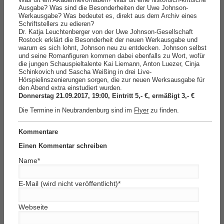
Ausgabe? Was sind die Besonderheiten der Uwe John­son-
Werkausgabe? Was bedeutet es, direkt aus dem Archiv eines
Schriftstellers zu edieren?
Dr. Katja Leuchtenberger von der Uwe Johnson-Gesellschaft
Rostock erklärt die Besonderheit der neuen Werkausgabe und
warum es sich lohnt, Johnson neu zu entdecken. Johnson selbst
und seine Romanfiguren kommen dabei ebenfalls zu Wort, wofür
die jungen Schauspieltalente Kai Liemann, Anton Luezer, Cinja
Schinkovich und Sascha Weißing in drei Live-
Hörspielinszenierungen sorgen, die zur neuen Werk­sausgabe für
den Abend extra einstudiert wurden.
Donnerstag 21.09.2017, 19:00,
Eintritt 5,- €, ermäßigt 3,- €
Die Termine in Neubrandenburg sind im
Flyer
zu finden.
Kommentare
Einen Kommentar schreiben
Name
*
E-Mail (wird nicht veröffentlicht)
*
Webseite