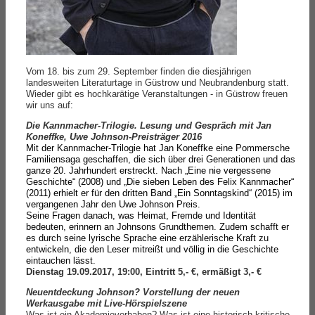
Vom 18. bis zum 29. September finden die diesjährigen
landesweiten Literaturtage in Güstrow und Neubrandenburg statt.
Wieder gibt es hochkarätige Veranstaltungen - in Güstrow freuen
wir uns auf:
Die Kannmacher-Trilogie. Lesung und Gespräch mit Jan
Koneffke, Uwe Johnson-Preisträger 2016
Mit der Kannmacher-Trilogie hat Jan Koneffke eine Pommer­sche
Familiensaga geschaffen, die sich über drei Generati­onen und das
ganze 20. Jahrhundert erstreckt. Nach „Eine nie vergessene
Geschichte“ (2008) und „Die sieben Leben des Felix Kannmacher“
(2011) erhielt er für den dritten Band „Ein Sonntagskind“ (2015) im
vergangenen Jahr den Uwe Johnson Preis.
Seine Fragen danach, was Heimat, Fremde und Identität
bedeuten, erinnern an Johnsons Grundthemen. Zudem schafft er
es durch seine lyrische Sprache eine erzählerische Kraft zu
entwickeln, die den Leser mitreißt und völlig in die Geschichte
eintauchen lässt.
Dienstag 19.09.2017, 19:00,
Eintritt 5,- €, ermäßigt 3,- €
Neuentdeckung Johnson? Vorstellung der neuen
Werkausgabe mit Live-Hörspielszene
Was ist ein Akademievorhaben? Was ist eine historisch-kriti­sche