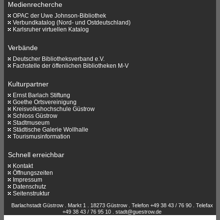
Medienrecherche
OPAC der Uwe Johnson-Bibliothek
Verbundkatalog (Nord- und Ostdeutschland)
Karlsruher virtuellen Katalog
Verbände
Deutscher Bibliotheksverband e.V.
Fachstelle der öffenlichen Bibliotheken M-V
Kulturpartner
Ernst Barlach Stiftung
Goethe Ortsvereinigung
Kreisvolkshochschule Güstrow
Schloss Güstrow
Stadtmuseum
Städtische Galerie Wollhalle
Tourismusinformation
Schnell erreichbar
Kontakt
Öffnungszeiten
Impressum
Datenschutz
Seitenstruktur
Barlachstadt Güstrow . Markt 1 . 18273 Güstrow . Telefon +49 38 43 / 76 90 . Telefax
+49 38 43 / 76 95 10 .
stadt@guestrow.de